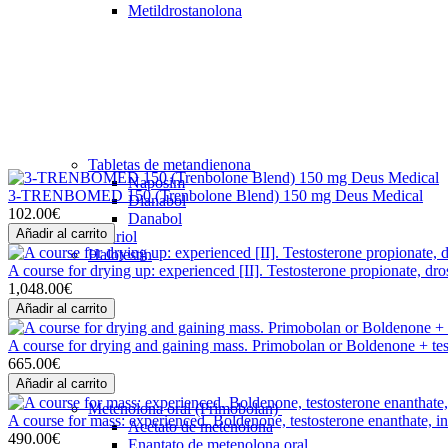
Metildrostanolona
Tabletas de metandienona
Naposim
3-TRENBOMED 150 (Trenbolone Blend) 150 mg Deus Medical
Dianabol
102.00€
Danabol
Añadir al carrito
Andriol
Halotestin
A course for drying up: experienced [II]. Testosterone propionate, d
1,048.00€
Añadir al carrito
A course for drying and gaining mass. Primobolan or Boldenone + tes
665.00€
Añadir al carrito
Metenolona oral (Primobolan)
A course for mass: experienced. Boldenone, testosterone enanthate, in
Acetato de metenolona
490.00€
Enantato de metenolona oral