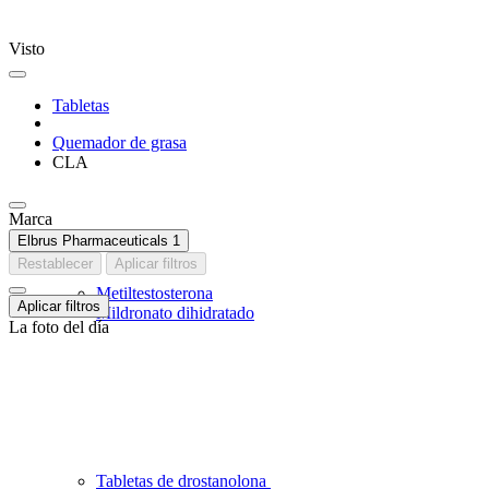
Visto
Tabletas
Quemador de grasa
CLA
Marca
Elbrus Pharmaceuticals
1
Restablecer
Aplicar filtros
Metiltestosterona
Aplicar filtros
Mildronato dihidratado
La foto del día
Tabletas de drostanolona