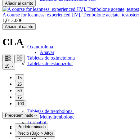
Añadir al carrito
A course for leanness: experienced [IV]. Trenbolone acetate, testost
1,013.00€
Añadir al carrito
CLA
Oxandrolona
Anavar
Tabletas de oximetolona
Tabletas de estanozolol
15
15
25
50
75
100
Tabletas de trembolona
Predeterminado
Methyltrenbolone
Turinabol
Predeterminado
Inyecciones
Precio (Bajo > Alto)