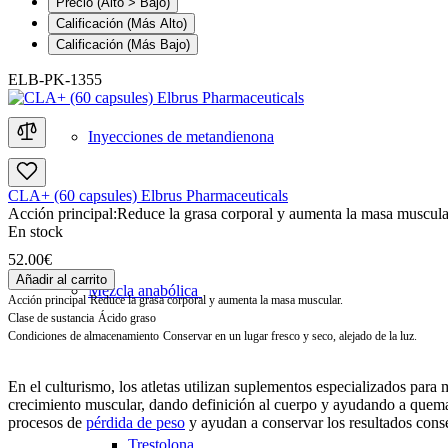
Precio (Alto > Bajo)
Calificación (Más Alto)
Calificación (Más Bajo)
ELB-PK-1355
Inyecciones de metandienona
CLA+ (60 capsules) Elbrus Pharmaceuticals
Acción principal:
Reduce la grasa corporal y aumenta la masa muscula
En stock
52.00€
Añadir al carrito
Mezcla anabólica
Acción principal
Reduce la grasa corporal y aumenta la masa muscular.
Clase de sustancia
Ácido graso
Condiciones de almacenamiento
Conservar en un lugar fresco y seco, alejado de la luz.
En el culturismo, los atletas utilizan suplementos especializados par
crecimiento muscular, dando definición al cuerpo y ayudando a quemar
procesos de
pérdida de peso
y ayudan a conservar los resultados conse
Trestolona