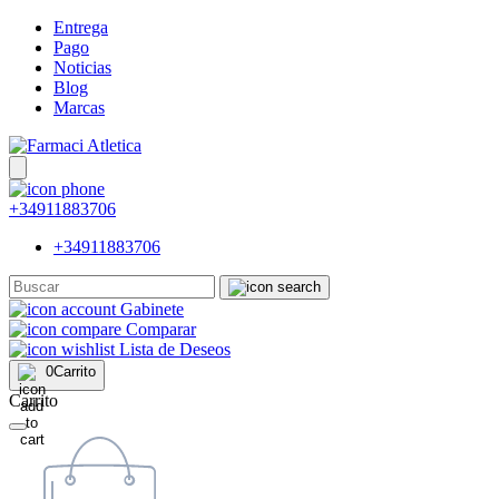
Entrega
Pago
Noticias
Blog
Marcas
+34911883706
+34911883706
Gabinete
Comparar
Lista de Deseos
0
Carrito
Carrito